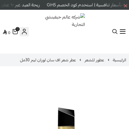
 بأسعار تنافسية | استخدم كود الخصم GH5
ريحة العيد غير ✨ عطور ع
0
0
شركه عالم جيفينشي التجارية
الرئيسية
عطور للشعر
عطر شعر اف سان لوران ليبر 30مل