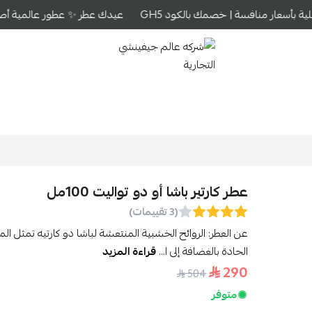
 بأسعار منافسة | خصمك بالكود GH5
عيدك عطر ✨ عطور عالمية أصلية 
شركه عالم جيفينشي التجارية
عطر كارتير باشا أو دو تواليت 100مل
(3 تقييمات)
عن العطر: الروائح الخشبية المنتعشة لباشا دو كارتيه تمثل ال
الحادة بالغضافة إلى ا...
قراءة المزيد
290
504
متوفر