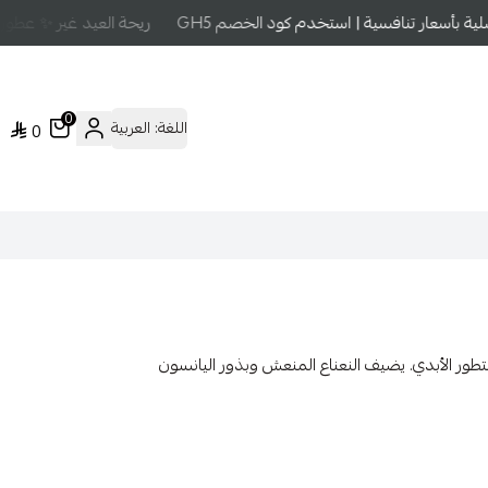
بأسعار تنافسية | استخدم كود الخصم GH5
ريحة العيد غير ✨ عطور ع
0
اللغة:
العربية
0
متطور الأبدي. يضيف النعناع المنعش وبذور اليانسون