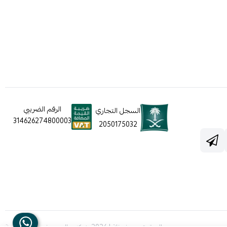
الرقم الضريبي
السجل التجاري
314626274800003
2050175032