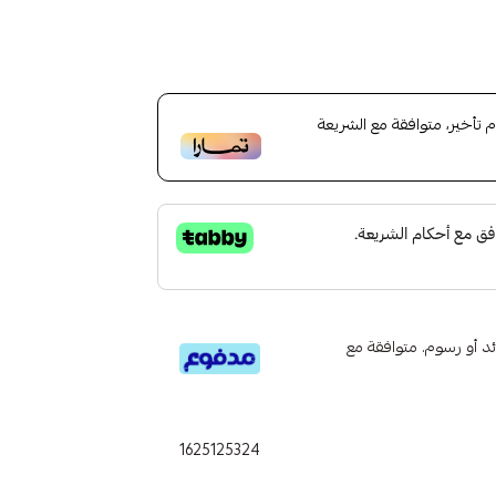
أخير، متوافقة مع الشريعة
تى 6 دفعات، بدون فوائد أو رسوم. متوافقة مع
1625125324