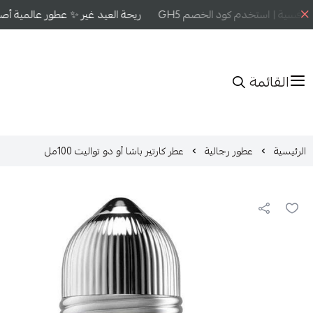
افسية | استخدم كود الخصم GH5
ريحة العيد غير ✨ عطور عالمية أصلية
القائمة
الرئيسية
عطور رجالية
عطر كارتير باشا أو دو تواليت 100مل