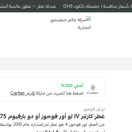
أسعار منافسة | خصمك بالكود GH5
عيدك عطر ✨ عطور عالمية أصلية بأ
شركه عالم جيفينشي التجارية
أصلي 100%
اضغط هنا للمزيد من ماركة
كارتير Cartier
لو أور فوجوز
عطر كارتير IV لو أور فوجوز أو دو بارفيوم 75مل
عن العطر: لور 