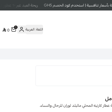
سعار تنافسية | استخدم كود الخصم GH5
ريحة العيد غير ✨ عطور عالم
0
اللغة:
العربية
0
فوجوز 4 هو عطر تم إصداره عام 2010 بواسطة عطار كارتيه المحلي ماثيلد لوران للرجال والنساء.