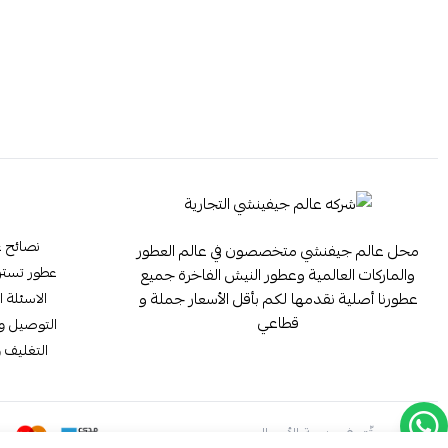
نصائح ع
محل عالم جيفنشي متخصصون في عالم العطور
عطور تستر ester
والماركات العالمية وعطور النيش الفاخرة جميع
عطورنا أصلية نقدمها لكم بأقل الأسعار جملة و
الاسئلة ا
قطاعي
التوصيل وا
التغليف و
موثّق في منصة الأعمال