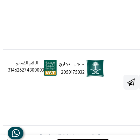
الرقم الضريبي
السجل التجاري
314626274800003
2050175032
الحقوق محفوظة | 2026
شركه عالم جيفينشي التجارية