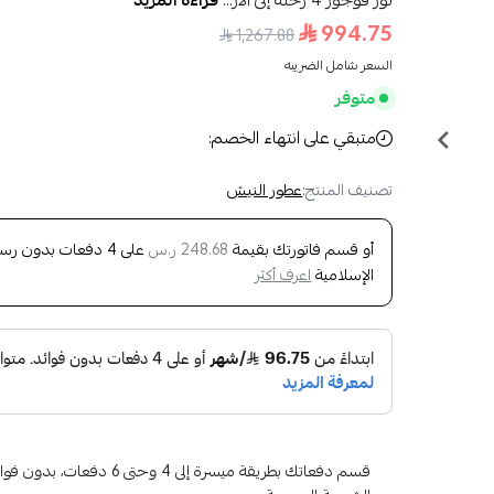
لور فوجوز 4 رحلة إلى الأر...
قراءة المزيد
994.75
1,267.88
السعر شامل الضريبه
متوفر
متبقي على انتهاء الخصم:
تصنيف المنتج:
عطور النيش
أو قسم فاتورتك بقيمة
على
4
دفعات بدون رسوم 
248.68 ر.س
الإسلامية
اعرف أكثر
قسم دفعاتك بطريقة ميسرة إلى 4 وح