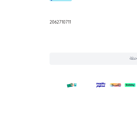
2062710711
حظة