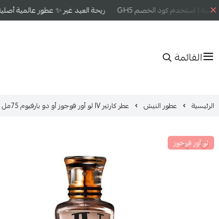
ية | استخدم كود الخصم GH5
ريحة العيد غير ✨ عطور عالمية أصلية ب
القائمة
الرئيسية
عطور النيش
عطر كارتير IV لو أور فوجوز أو دو بارفيوم 75مل
لو أور فوجوز