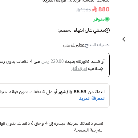
تمنحك انتعاشة فريدة...
قراءة المزيد
880
1,365
متوفر
متبقي على انتهاء الخصم:
تصنيف المنتج:
عطور النيش
أو قسم فاتورتك بقيمة
على
4
دفعات بدون رسوم 
220.00 ر.س
الإسلامية
اعرف أكثر
قسم دفعاتك بطريقة ميسرة إلى 4 وح
الشريعة السمحة