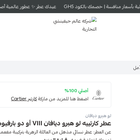
 بأسعار منافسة | خصمك بالكود GH5
عيدك عطر ✨ عطور عالمية أصلية 
شركه عالم جيفينشي التجارية
أصلي 100%
اضغط هنا للمزيد من ماركة
كارتير Cartier
لو هيرو ديافان
عطر كارتييه لو هيرو ديافان VIII أو دو بارفيوم 75مل
عن العطر: عطر نسائي مذهل من العائلة الزهرية بتركيبة مفعمة ب