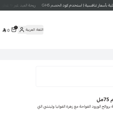
بأسعار تنافسية | استخدم كود الخصم GH5
ريحة العيد غير ✨ عطور عا
0
اللغة:
العربية
0
روائح الورود الفواحة مع زهرة الفوانيا وليتشي التي