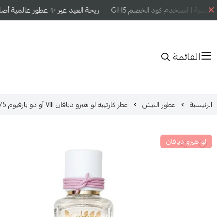
فسية | استخدم كود الخصم GH5
ريحة العيد غير ✨ عطور عالمية أصلية
القائمة
الرئيسية
عطور النيش
عطر كارتييه لو هيرو ديافان VIII أو دو بارفيوم 75مل
لو هيرو ديافان