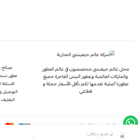
نصائح ع
محل عالم جيفنشي متخصصون في عالم العطور
عطور تستر ester
والماركات العالمية وعطور النيش الفاخرة جميع
عطورنا أصلية نقدمها لكم بأقل الأسعار جملة و
الاسئلة ا
قطاعي
التوصيل وا
التغليف و
موثّق في منصة الأعمال
لو هيرو ديافان