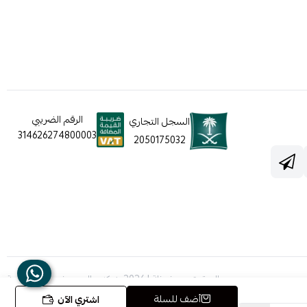
الرقم الضريبي
السجل التجاري
314626274800003
2050175032
الحقوق محفوظة | 2026
شركه عالم جيفينشي التجارية
أضف للسلة
اشتري الآن