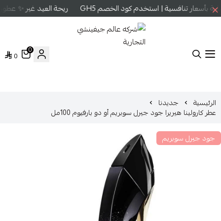
 بأسعار تنافسية | استخدم كود الخصم GH5
ريحة العيد غير ✨ عطور ع
0
0
شركه عالم جيفينشي التجارية
الرئيسية
جديدنا
عطر كارولينا هيريرا جود جيرل سوبريم أو دو بارفيوم 100مل
جود جيرل سوبريم