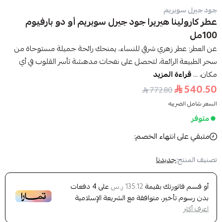
جود جيرل سوبريم
عطر كارولينا هيريرا جود جيرل سوبريم أو دو بارفيوم
100مل
عن العطر: عطر زهري شرقي للنساء، يمنحك رائحة جميلة مستوحاة من
سحر الطبيعة الرائعة، لتحصل على نفحات مدهشة تأسر القلوب في أي
مكان، ...
قراءة المزيد
540.50
772.80
السعر شامل الضريبه
متوفر
متبقي على انتهاء الخصم:
تصنيف المنتج:
جديدنا
أو قسم فاتورتك بقيمة
على
4
دفعات
135.12 ر.س
بدون رسوم تأخير، متوافقة مع الشريعة الإسلامية
اعرف أكثر