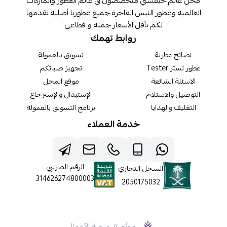
محل عالم جيفنشي متخصصون في عالم العطور والماركات
العالمية وعطور النيش الفاخرة جميع عطورنا أصلية نقدمها
لكم بأقل الأسعار جملة و قطاعي
روابط تهمك
نصائح عطرية
تسويق بالعمولة
عطور تستر Tester
تجهيز طلباتكم
الاسئلة الشائعة
موقع المحل
التوصيل والاستلام
الإستبدال والإسترجاع
التغليف والهدايا
برنامج التسويق بالعمولة
خدمة العملاء
الرقم الضريبي
السجل التجاري
314626274800003
2050175032
موثّق في منصة الأعمال