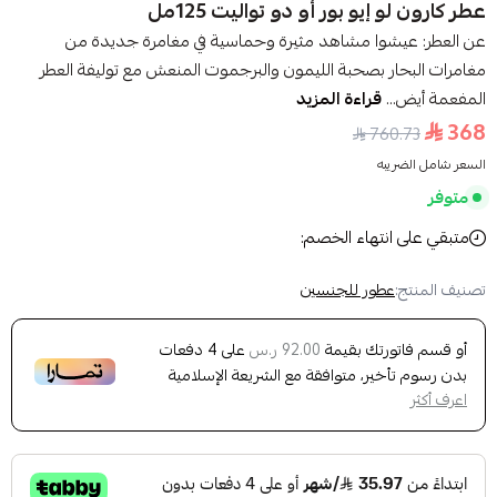
عطر كارون لو إيو بور أو دو تواليت 125مل
عن العطر: عيشوا مشاهد مثيرة وحماسية في مغامرة جديدة من
مغامرات البحار بصحبة الليمون والبرجموت المنعش مع توليفة العطر
المفعمة أيض...
قراءة المزيد
368
760.73
السعر شامل الضريبه
متوفر
متبقي على انتهاء الخصم:
تصنيف المنتج:
عطور للجنسين
أو قسم فاتورتك بقيمة
على
4
دفعات
92.00 ر.س
بدون رسوم تأخير، متوافقة مع الشريعة الإسلامية
اعرف أكثر