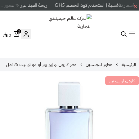
أسعار تنافسية | استخدم كود الخصم GH5
ريحة العيد غير ✨ عطور عال
0
0
شركه عالم جيفينشي التجارية
الرئيسية
عطور للجنسين
عطر كارون لو إيو بور أو دو تواليت 125مل
كارون لو إيو بور