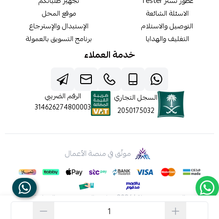
عطور تستر Tester
تجهيز طلباتكم
الاسئلة الشائعة
موقع المحل
التوصيل والاستلام
الإستبدال والإسترجاع
التغليف والهدايا
برنامج التسويق بالعمولة
خدمة العملاء
الرقم الضريبي
السجل التجاري
314626274800003
2050175032
موثّق في منصة الأعمال
الحقوق محفوظة | 2026
شركه عالم جيفينشي التجارية