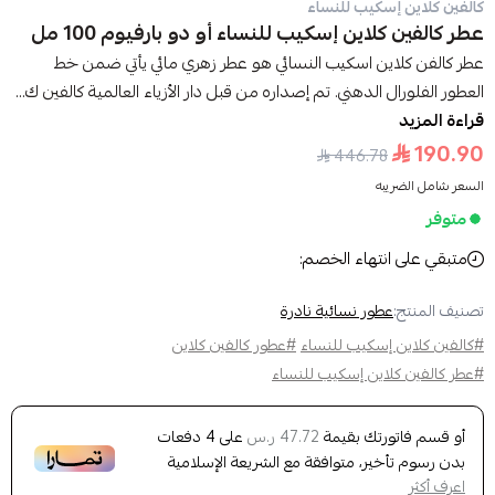
كالفين كلاين إسكيب للنساء
عطر كالفين كلاين إسكيب للنساء أو دو بارفيوم 100 مل
عطر كالفن كلاين اسكيب النسائي هو عطر زهري مائي يأتي ضمن خط
العطور الفلورال الدهني. تم إصداره من قبل دار الأزياء العالمية كالفين ك...
قراءة المزيد
190.90
446.78
السعر شامل الضريبه
متوفر
متبقي على انتهاء الخصم:
تصنيف المنتج:
عطور نسائية نادرة
#كالفين كلاين إسكيب للنساء
#عطور كالفين كلاين
#عطر كالفين كلاين إسكيب للنساء
أو قسم فاتورتك بقيمة
على
4
دفعات
47.72 ر.س
بدون رسوم تأخير، متوافقة مع الشريعة الإسلامية
اعرف أكثر