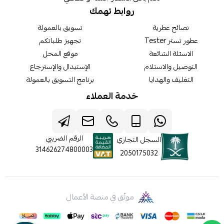
روابط تهمك
نصائح عطرية
تسويق بالعمولة
عطور تستر Tester
تجهيز طلباتكم
الاسئلة الشائعة
موقع المحل
التوصيل والاستلام
الإستبدال والإسترجاع
التغليف والهدايا
برنامج التسويق بالعمولة
خدمة العملاء
الرقم الضريبي
السجل التجاري
314626274800003
2050175032
موثّق في منصة الأعمال