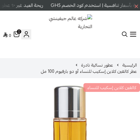
 بأسعار تنافسية | استخدم كود الخصم GH5
ريحة العيد غير ✨ عطور ع
0
0
شركه عالم جيفينشي التجارية
الرئيسية
عطور نسائية نادرة
عطر كالفين كلاين إسكيب للنساء أو دو بارفيوم 100 مل
كالفين كلاين إسكيب للنساء