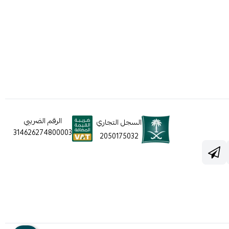
الرقم الضريبي
السجل التجاري
314626274800003
2050175032