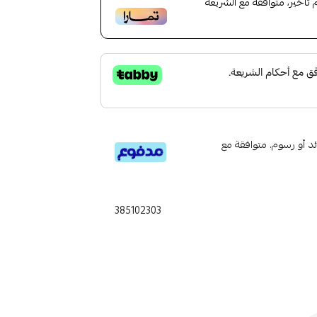
أخير، متوافقة مع الشريعة
تى 6 دفعات، بدون فوائد أو رسوم. متوافقة مع
385102303