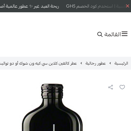
افسية | استخدم كود الخصم GH5
ريحة العيد غير ✨ عطور عالمية أصلية
القائمة
الرئيسية
عطور رجالية
عطر كالفين كلاين سي كيه ون شوك أو دو تواليت 200م