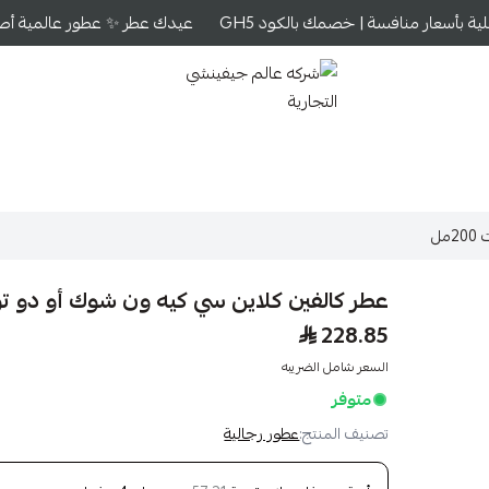
 بأسعار منافسة | خصمك بالكود GH5
عيدك عطر ✨ عطور عالمية أصلية 
شركه عالم جيفينشي التجارية
ل
عطر كالفين كلاين سي كيه ون شوك أو دو تواليت 
228.85
السعر شامل الضريبه
متوفر
تصنيف المنتج:
عطور رجالية