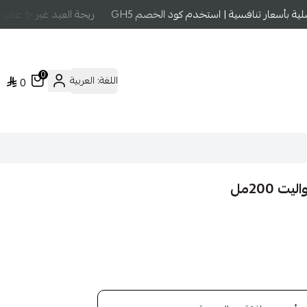
بأسعار تنافسية | استخدم كود الخصم GH5
ريحة العيد غير ✨ عطور ع
0
اللغة:
العربية
0
200مل